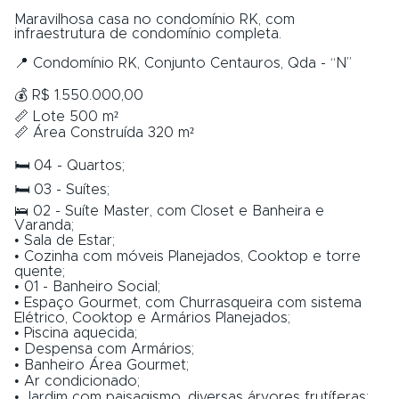
Maravilhosa casa no condomínio RK, com
infraestrutura de condomínio completa.
📍 Condomínio RK, Conjunto Centauros, Qda - “N”
💰 R$ 1.550.000,00
📏 Lote 500 m²
📏 Área Construída 320 m²
🛏️ 04 - Quartos;
🛏️ 03 - Suítes;
🛌 02 - Suíte Master, com Closet e Banheira e
Varanda;
• Sala de Estar;
• Cozinha com móveis Planejados, Cooktop e torre
quente;
• 01 - Banheiro Social;
• Espaço Gourmet, com Churrasqueira com sistema
Elétrico, Cooktop e Armários Planejados;
• Piscina aquecida;
• Despensa com Armários;
• Banheiro Área Gourmet;
• Ar condicionado;
• Jardim com paisagismo, diversas árvores frutíferas;