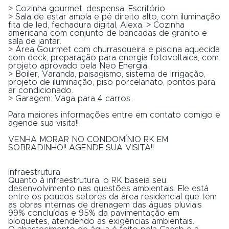
> Cozinha gourmet, despensa, Escritório
> Sala de estar ampla e pé direito alto, com iluminação
fita de led, fechadura digital, Alexa. > Cozinha
americana com conjunto de bancadas de granito e
sala de jantar.
> Área Gourmet com churrasqueira e piscina aquecida
com deck, preparação para energia fotovoltaica, com
projeto aprovado pela Neo Energia.
> Boiler, Varanda, paisagismo, sistema de irrigação,
projeto de iluminação, piso porcelanato, pontos para
ar condicionado.
> Garagem: Vaga para 4 carros.
Para maiores informações entre em contato comigo e
agende sua visita!!
VENHA MORAR NO CONDOMÍNIO RK EM
SOBRADINHO!! AGENDE SUA VISITA!!
Infraestrutura
Quanto à infraestrutura, o RK baseia seu
desenvolvimento nas questões ambientais. Ele está
entre os poucos setores da área residencial que tem
as obras internas de drenagem das águas pluviais
99% concluídas e 95% da pavimentação em
bloquetes, atendendo as exigências ambientais.