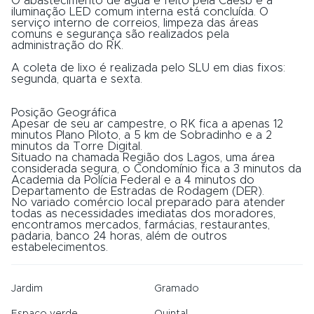
O abastecimento de água é feito pela Caesb e a
iluminação LED comum interna está concluída. O
serviço interno de correios, limpeza das áreas
comuns e segurança são realizados pela
administração do RK.
A coleta de lixo é realizada pelo SLU em dias fixos:
segunda, quarta e sexta.
Posição Geográfica
Apesar de seu ar campestre, o RK fica a apenas 12
minutos Plano Piloto, a 5 km de Sobradinho e a 2
minutos da Torre Digital.
Situado na chamada Região dos Lagos, uma área
considerada segura, o Condomínio fica a 3 minutos da
Academia da Polícia Federal e a 4 minutos do
Departamento de Estradas de Rodagem (DER).
No variado comércio local preparado para atender
todas as necessidades imediatas dos moradores,
encontramos mercados, farmácias, restaurantes,
padaria, banco 24 horas, além de outros
estabelecimentos.
Jardim
Gramado
Espaço verde
Quintal