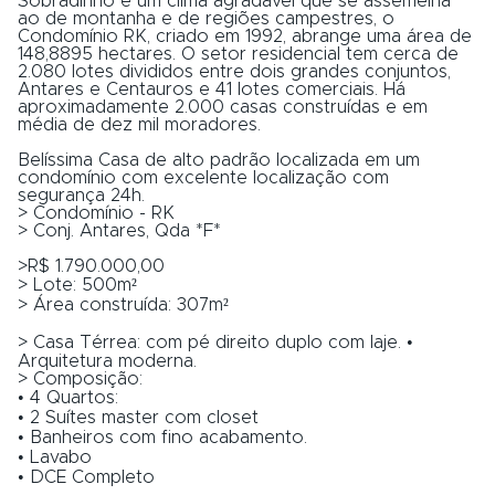
Sobradinho e um clima agradável que se assemelha
ao de montanha e de regiões campestres, o
Condomínio RK, criado em 1992, abrange uma área de
148,8895 hectares. O setor residencial tem cerca de
2.080 lotes divididos entre dois grandes conjuntos,
Antares e Centauros e 41 lotes comerciais. Há
aproximadamente 2.000 casas construídas e em
média de dez mil moradores.
Belíssima Casa de alto padrão localizada em um
condomínio com excelente localização com
segurança 24h.
> Condomínio - RK
> Conj. Antares, Qda *F*
>R$ 1.790.000,00
> Lote: 500m²
> Área construída: 307m²
> Casa Térrea: com pé direito duplo com laje. •
Arquitetura moderna.
> Composição:
• 4 Quartos:
• 2 Suítes master com closet
• Banheiros com fino acabamento.
• Lavabo
• DCE Completo