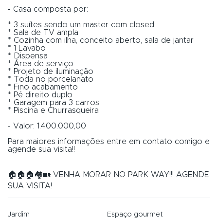
- Casa composta por:
* 3 suítes sendo um master com closed
* Sala de TV ampla
* Cozinha com ilha, conceito aberto, sala de jantar
* 1 Lavabo
* Dispensa
* Área de serviço
* Projeto de iluminação
* Toda no porcelanato
* Fino acabamento
* Pé direito duplo
* Garagem para 3 carros
* Piscina e Churrasqueira
- Valor: 1.400.000,00
Para maiores informações entre em contato comigo e
agende sua visita!!
🏠🏠🏠🏘🏡 VENHA MORAR NO PARK WAY!!! AGENDE
SUA VISITA!
Jardim
Espaço gourmet